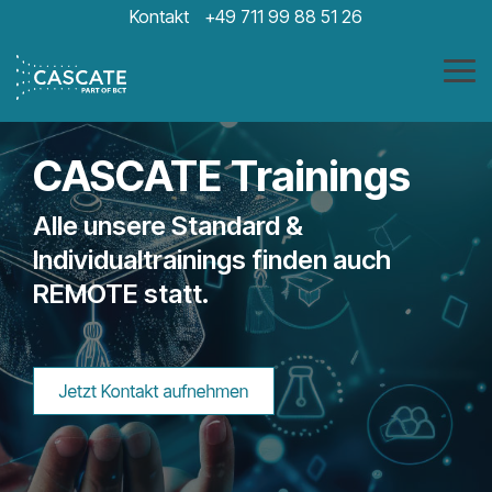
Skip
Kontakt
+49 711 99 88 51 26
to
the
main
Tog
content.
Me
CASCATE Trainings
Alle unsere Standard &
Individualtrainings finden auch
REMOTE statt.