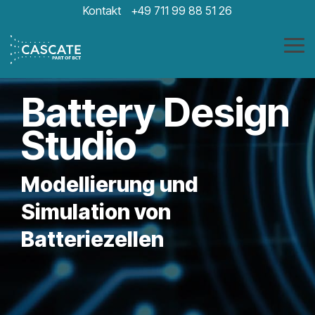
Skip
Kontakt
+49 711 99 88 51 26
to
the
main
Tog
content.
Me
Battery Design
Studio
Modellierung und
Simulation von
Batteriezellen