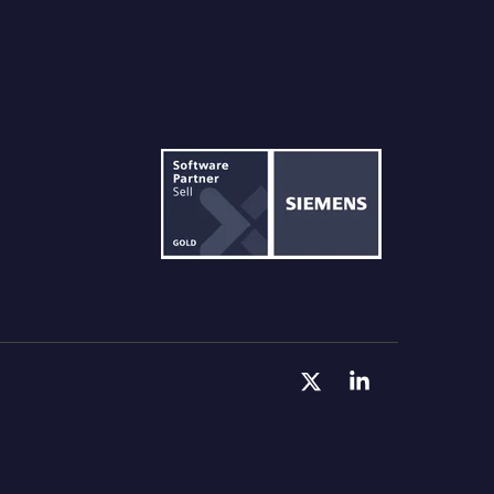
X
Linkedin