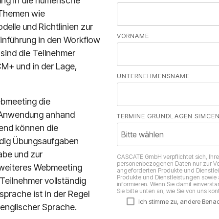
ng in die numerische
 Themen wie
elle und Richtlinien zur
VORNAME
inführung in den Workflow
ind die Teilnehmer
M+ und in der Lage,
UNTERNEHMENSNAME
ebmeeting die
ie Anwendung anhand
TERMINE GRUNDLAGEN SIMCE
ßend können die
ändig Übungsaufgaben
abe und zur
CASCATE GmbH verpflichtet sich, Ihre
personenbezogenen Daten nur zur Ver
weiteres Webmeeting
angeforderten Produkte und Dienstlei
Produkte und Dienstleistungen sowie a
Teilnehmer vollständig
informieren. Wenn Sie damit einverst
Sie bitte unten an, wie Sie von uns ko
sprache ist in der Regel
Ich stimme zu, andere Bena
 englischer Sprache.